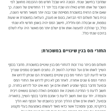
שמדובר בחישוב שנתי. הכוונה היא שבכל חודש מס ההכנסה מחושב לפי
השכר של אותו חודש כאילו זהו שכרו בכל יתר 11 החודשים של השנה. כך
שאם אדם הרוויח במשכורת מסויימת שכר גבוה יותר משאר חודשי השנה,
נניח בשל תשלום דמי הבראה, בונוס או מענק, העלאה במשכורת או שעות
נוספות, או אבטלה חס וחלילה, חישוב המס יהיה באופן חודשי ולא שנתי
כולל, כך שהלכה למעשה אותו אדם ישלם יותר מס מאשר היה עליו לשלם
בהיבט שנתי כולל.
החזרי מס בגין שינויים במשכורת:
תשלום מס ביתר גורר זכות להחזרי מס בגין שינויים במשכורת. מדובר בכסף
השייך לאותו אדם ועל המדינה להשיב לו. נתונים חשובים נוספים שצריך
וכדאי לדעת לגבי החזרי מס בגין שינויים במשכורת הם שניתן לדרוש את
החזרי המס 6 שנים אחורה. לאחר מכן לא ניתן לדרוש את החזרי המס
ובפועל מדובר בכסף שמגיע לאותו אדם אך הוא אינו יכול לדרוש בחזרה. כן
חשוב לדעת כי המדינה משיבה את הסכומים האלה כשהם נושאים ריבית
והצמדה. יחד עם זאת חשוב לדעת כי אמנם מדובר בכסף השייך, בתאוריה
ובפועל, לאותו אדם אולם ההליך הכרוך בהשבתו של הכסף הוא הליך
בירוקרטי, סבוך ומסורבל אשר כדאי מאוד לעשותו באמצעות בעלי מקצוע