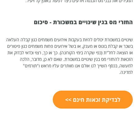
המכירים את נבכי מס הכנסה ויודעים כיצד לפעול באופן קל ויעיל.
החזרי מס בגין שינויים במשכורת - סיכום
שינויים במשכורת יכולים להיות בעקבות אירועים משמחים כגון קבלה העלאה
בשכר או קבלת בונוס או מענק, או בשל אירועים פחות משמחים כגון פיטורים
או הוצאה לחל"ת (כפי שקרה בימי הקורונה). כך או כך, רצוי וכדאי לבדוק את
הזכאות להחזרי מס בגין שינויים במשכורת. שאם לא כן, מדובר, הלכה
למעשה, בכסף השייך לנו אולם אנו מוותרים עליו מראש ו"תורמים"
למדינה.
לבדיקת זכאות חינם >>