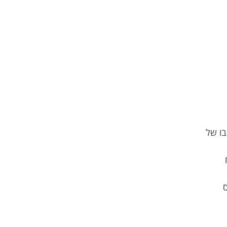
בו של
ה וכ 470 ש״ח
ס