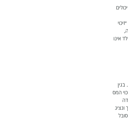
כולים
יכוי
שה,
ד אינו
בגין
כוי המס
דה
ונציג
ת הבעיה ממנה סובל