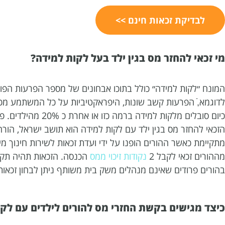
לבדיקת זכאות חינם >>
מי זכאי להחזר מס בגין ילד בעל לקות למידה?
המונח ״לקות למידה״ כולל בתוכו אבחונים של מספר הפרעות הפוגע
לדוגמא,ֿ הפרעות קשב שונות, היפראקטיביות על כל המשתמע מכך,
כיום סובלים מלקות למידה ברמה כזו או אחרת כ 20% מהילדים. פקודת מס הכנסה בסעיף 47(א) קובעת את תנאי הזכאות ל
הזכאי להחזר מס בגין ילד עם לקות למידה הוא תושב ישראל, הורה
מתקיימת כאשר ההורים הופנו על ידי ועדת זכאות לשירות חינוך מ
מההורים זכאי לקבל 2
נקודות זיכוי ממס
הכנסה. הזכאות תהיה תקפ
בהורים פרודים שאינם מנהלים משק בית משותף ניתן לבחון זכאות
כיצד מגישים בקשת החזרי מס להורים לילדים עם לק