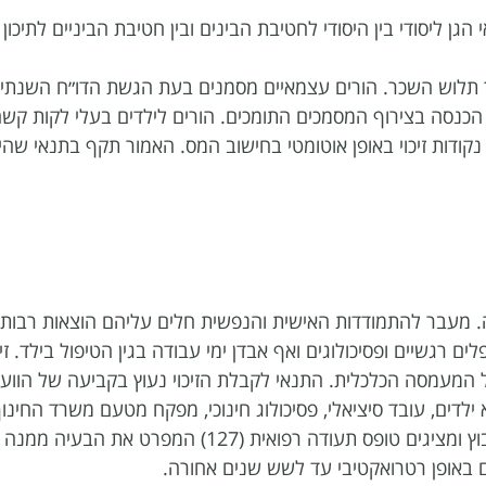
גן ליסודי בין היסודי לחטיבת הבינים ובין חטיבת הביניים לתיכון י
ך תלוש השכר. הורים עצמאיים מסמנים בעת הגשת הדו״ח השנתי ״ז
טול יכולת״. עבור החזר רטרו יש להגיש טופס 135 למס הכנסה בצירוף המסמכים התומכים. הורים לילדים בעלי לקות ק
קודות זיכוי באופן אוטומטי בחישוב המס. האמור תקף בתנאי שהיל
. מעבר להתמודדות האישית והנפשית חלים עליהם הוצאות רבות. 
ים רגשיים ופסיכולוגים ואף אבדן ימי עבודה בגין הטיפול בילד. זי
ל המעמסה הכלכלית. התנאי לקבלת הזיכוי נעוץ בקביעה של הווע
דים, עובד סיציאלי, פסיכולוג חינוכי, מפקח מטעם משרד החינוך 
של וועד ההורים הארצי. ההורים מקבלים את ההחלטה לגבי השיבוץ ומציגים טופס תעודה רפואית (127) המפרט א
ם באופן רטרואקטיבי עד לשש שנים אחורה.