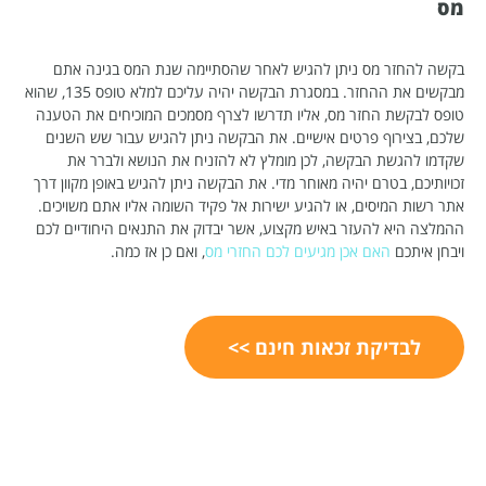
מס
בקשה להחזר מס ניתן להגיש לאחר שהסתיימה שנת המס בגינה אתם
מבקשים את ההחזר. במסגרת הבקשה יהיה עליכם למלא טופס 135, שהוא
טופס לבקשת החזר מס, אליו תדרשו לצרף מסמכים המוכיחים את הטענה
שלכם, בצירוף פרטים אישיים. את הבקשה ניתן להגיש עבור שש השנים
שקדמו להגשת הבקשה, לכן מומלץ לא להזניח את הנושא ולברר את
זכויותיכם, בטרם יהיה מאוחר מדי. את הבקשה ניתן להגיש באופן מקוון דרך
אתר רשות המיסים, או להגיע ישירות אל פקיד השומה אליו אתם משויכים.
ההמלצה היא להעזר באיש מקצוע, אשר יבדוק את התנאים היחודיים לכם
ויבחן איתכם
האם אכן מגיעים לכם החזרי מס
, ואם כן אז כמה.
לבדיקת זכאות חינם >>