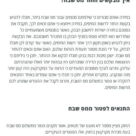
במידה ואתם סבורים כי שילמתם סכומים עבור מס שבח ביתר, תוכלו להגיש
בקשת החזר לרשות המיסים, במידה ויימצא כי אתם זכאים לכך, תקבלו את
כספכם בחזרה ישירות לחשבון הבנק, כאשר בסכומים משמעותיים כל
שתדרשו הוא למלא טופס בסניף הבנק בו מתנהל חשבונכם. את הבקשה
ניתן להגיש באופן מקוון דרך אתר רשות המיסים, כאשר עוד קודם לכן תוכלו
לבדוק, על ידי הזנת מספר תעודת הזהות שלכם, האם אתם זכאים להחזר
מס שבח. ישנן סיבות רבות בגינן תוכלו לבקש את ההחזר. יתכן כי גיליתם כי
ההוצאות שלכם בגין הדירה שמכרתם היו גבוהות יותר מאלו שהצהרתם
עליהן, ותרצו לצרף מסמכים המעידים כי הרווח על המקרקעין היה קטן יותר
מזה שנקבע. במקרים אחרים, יתכן כי תגלו כי אתם עומדים באחד התנאים
להקלה או פטור בתשלום מס השבח, ותרצו לקבל את ההפרש שמגיע לכם
מרשות המיסים.
התנאים לפטור ממס שבח
החוק מציין מספר לא מועט של תנאים, אשר מקנים פטור מתשלום מס שבח
בעת מכירת מקרקעין ברווח, אלו הפטורים העיקריים: