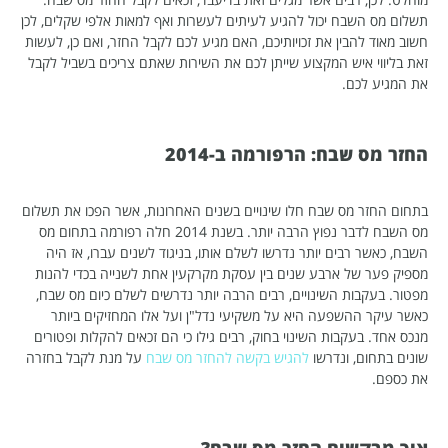
תשלום מס השבח יכול להגיע לעיתים לעשרות ואף למאות אלפי שקלים, לכן
חשוב מאוד להבין את זכויותיכם, האם מגיע לכם לקבל החזר, ואם כן, לעשות
זאת בליווי איש המקצוע שייתן לכם את השירות שאתם צריכים בשביל לקבל
את המגיע לכם.
החזר מס שבח: הרפורמה ב-2014
בתחום החזר מס שבח חלו שינויים בשנים האחרונות, אשר הפכו את תשלום
מס השבח לדבר נפוץ הרבה יותר. בשנת 2014 חלה רפורמה בתחום מס
השבח, כאשר רבים יותר נדרשו לשלם אותו, בניגוד לשנים עברו, אז היה
מספיק פער של ארבע שנים בין עסקת מקרקעין אחת לשנייה בכדי להנות
מפטור. בעקבות השינויים, רבים הרבה יותר נדרשים לשלם כיום מס שבח,
כאשר עיקר ההשפעה היא על משקיעי נדל"ן ועל אלו המחזיקים ביותר
מנכס אחד. בעקבות השינוי בחוק, רבים גילו כי הם זכאים להקלות ופטורים
שונים בתחום, ונדרשו
להגיש בקשה להחזר מס שבח
על מנת לקבל בחזרה
את כספם.
איך מבקשים החזר מס שבח?