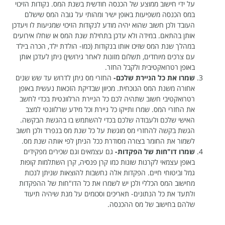
על ידי חישוב ממוצע של הכנסה חודשית בשנת המס. נקודות הזיכוי
במס הכנסה משפיעות באופן ישיר ומהותי על גובה המס שישלם
העובד ולכן חשוב שהוא יהיה מודע לנקודות הזיכוי שמגיעות לו ויעדכן
אותן בהתאם. במידה ולא עדכן בתחילת שנת המס או שחלו אירועים
במהלך שנת המס שזיכו אותו בנקודות (כמו- הולדת ילד, הכרה בילד
עם צרכים מיוחדים, תשלום מזונות לאחר גירושין) ניתן לעדכן אותן
באופן רטרואקטיבית ולקבל החזר.
שמרו את כל הניירת שלכם-
החזרי מס ניתן לדרוש עד שש שנים
אחורה משנת המס הנוכחית. מכיוון שבדיקת הזכאות נעשית באופן
רטרואקטיבי חשוב שתהיה לכם כל הניירת הרלוונטית בכדי לחשב
את החזרי המס. שמרו ותייקו כל ניירת וכל מידע שרלוונטי למצב
האישי שלכם ולעבודה שלכם בכדי להשתמש בו בהגשת הבקשה.
הגשת בקשה להחזרי מס מוגשת על כל שנת מס בנפרד ולכן חשוב
לשמור את החומר בצורה מסודרת ככל הניתן לפי אותה שנת מס.
שמרו דו"חות של הפקדות-
גם עצמאים וגם שכירים מפקידים
באופן עצמאי לקרנות שונות כמו קרן פנסיה, קרן השתלמות קופות
גמל וביטוחי חיים. הפקדות אלה נחשבות להוצאות שניתן לנכות
מחישוב המס הכללי ולכן יש לשמרו את כל הדו"חות של ההפקדות
ולתעד את כל הנתונים- תאריכים וסכומים על מנת שיהיה תיעוד
שלהם בחישוב של מס ההכנסה.