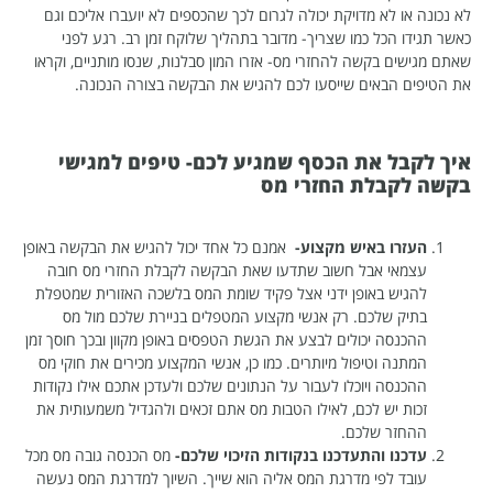
לא נכונה או לא מדויקת יכולה לגרום לכך שהכספים לא יועברו אליכם וגם
כאשר תגידו הכל כמו שצריך- מדובר בתהליך שלוקח זמן רב. רגע לפני
שאתם מגישים בקשה להחזרי מס- אזרו המון סבלנות, שנסו מותניים, וקראו
את הטיפים הבאים שייסעו לכם להגיש את הבקשה בצורה הנכונה.
איך לקבל את הכסף שמגיע לכם- טיפים למגישי
בקשה לקבלת החזרי מס
העזרו באיש מקצוע-
אמנם כל אחד יכול להגיש את הבקשה באופן
עצמאי אבל
חשוב שתדעו שאת הבקשה לקבלת החזרי מס חובה
להגיש באופן ידני אצל פקיד שומת המס בלשכה האזורית שמטפלת
בתיק שלכם. רק אנשי מקצוע המטפלים בניירת שלכם מול מס
ההכנסה יכולים לבצע את הגשת הטפסים באופן מקוון ובכך חוסך זמן
המתנה וטיפול מיותרים. כמו כן, אנשי המקצוע מכירים את חוקי מס
ההכנסה ויוכלו לעבור על הנתונים שלכם ולעדכן אתכם אילו נקודות
זכות יש לכם, לאילו הטבות מס אתם זכאים ולהגדיל משמעותית את
ההחזר שלכם.
עדכנו והתעדכנו בנקודות הזיכוי שלכם-
מס הכנסה גובה מס מכל
עובד לפי מדרגת המס אליה הוא שייך. השיוך למדרגת המס נעשה