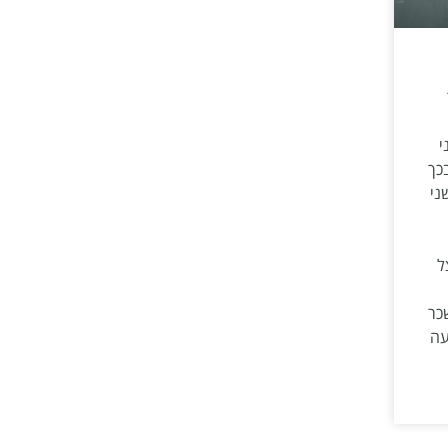
י
כך
ני
ל
כר
עה