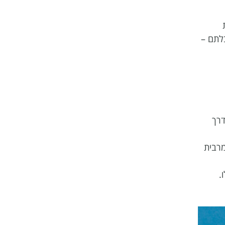
ת של 4% ריבית
לתם –
רך
מרבית
.