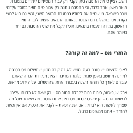
חשוב לציין כי את ההטבה ניתן לקבל רק עבור המסיימים לימודים במסגרת
תואר ראשון אחד בלבד, וכי ההטבה ניתנת רק עבור סיום תואר במוסד אקדמי
מוכר בישראל. מי שסיים את לימודיו במסגרת התואר השני, זכאי גם הוא לחצי
נקודת זיכוי בתשלום מס הכנסה, באותם התנאים שצוינו לגבי התואר
הראשון. במידה ותעמדו בתנאים, תוכלו לקבל את שתי ההטבות גם יחד
באותה שנה.
החזרי מס – למה זה קורה?
לא כי למישהו יש כוונה רעה. ממש לא. זה קורה מכיוון שתשלום מס הכנסה
למדינה מחושב באופן שנתי. כלומר המדינה יוצאת מנקודת הנחה שאתם
עובדים לאורך כל חודשי השנה בעבודה אחת שהתשלום עליה ידוע מראש.
אבל יש, כאמור, סיבות רבות לקבלת החזר מס – רק שאם לא תדווחו עליהן
לרשויות המס – הן ימשיכו לגבות מכם את אותו הסכום. מה שאומר שכל מה
שצריך לעשות הוא לבדוק, ואם ישנה זכאות – לקבל את הכסף. אם אין זכאות
להחזר – אתם ממשיכים כרגיל.